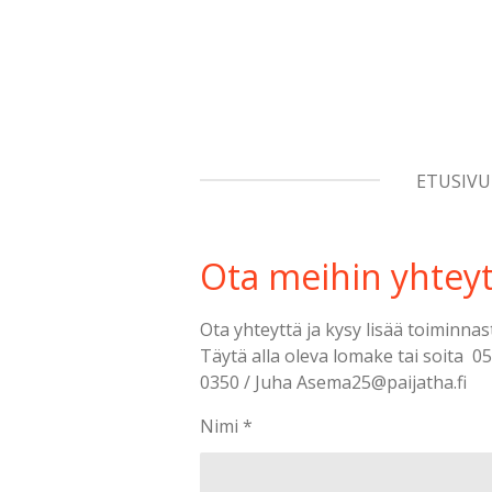
Siirry
pääsisältöön
ETUSIVU
Ota meihin yhteyt
Ota yhteyttä ja kysy lisää toiminna
Täytä alla oleva lomake tai soita 0
0350 / Juha Asema25@paijatha.fi
Nimi *