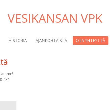
VESIKANSAN VPK
HISTORIA
AJANKOHTAISTA
OTA YHTEYTTÄ
tä
stamme!
50 431