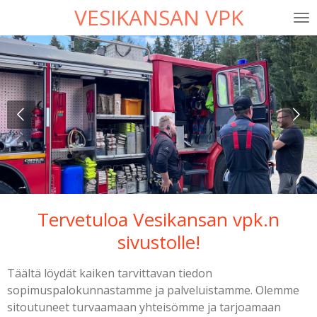
VESIKANSAN VPK
Siirry
pääsisältöön
Tervetuloa Vesikansan vpk.n
sivustolle!
Täältä löydät kaiken tarvittavan tiedon
sopimuspalokunnastamme ja palveluistamme. Olemme
sitoutuneet turvaamaan yhteisömme ja tarjoamaan