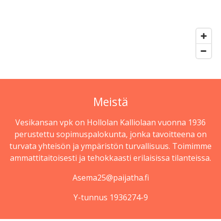
Meistä
Vesikansan vpk on Hollolan Kalliolaan vuonna 1936
perustettu sopimuspalokunta, jonka tavoitteena on
turvata yhteisön ja ympäristön turvallisuus. Toimimme
ammattitaitoisesti ja tehokkaasti erilaisissa tilanteissa.
Asema25@paijatha.fi
Y-tunnus 1936274-9