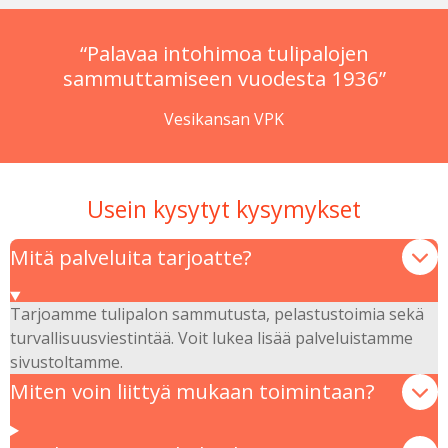
“Palavaa intohimoa tulipalojen
sammuttamiseen vuodesta 1936”
Vesikansan VPK
Usein kysytyt kysymykset
Mitä palveluita tarjoatte?
Tarjoamme tulipalon sammutusta, pelastustoimia sekä
turvallisuusviestintää. Voit lukea lisää palveluistamme
sivustoltamme.
Miten voin liittyä mukaan toimintaan?